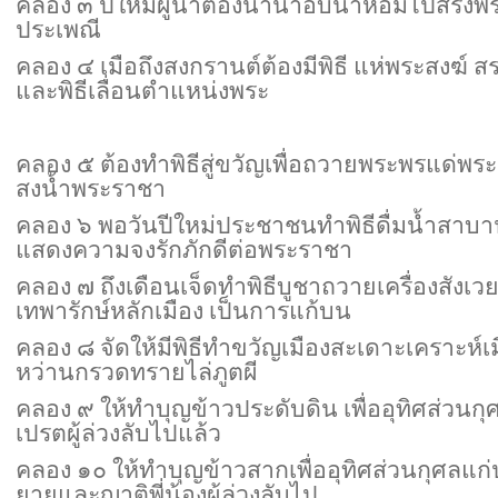
คลอง ๓ ปีใหม่ผู้นำต้องนำน้ำอบน้ำหอมไปสรง
ประเพณี
คลอง ๔ เมือถึงสงกรานต์ต้องมีพิธี แห่พระสงฆ์ ส
และพิธีเลื่อนตำแหน่งพระ
คลอง ๕ ต้องทำพิธีสู่ขวัญเพื่อถวายพระพรแด่พ
สงน้ำพระราชา
คลอง ๖ พอวันปีใหม่ประชาชนทำพิธีดื่มน้ำสาบาน
แสดงความจงรักภักดีต่อพระราชา
คลอง ๗ ถึงเดือนเจ็ดทำพิธีบูชาถวายเครื่องสังเว
เทพารักษ์หลักเมือง เป็นการแก้บน
คลอง ๘ จัดให้มีพิธีทำขวัญเมืองสะเดาะเคราะห์เม
หว่านกรวดทรายไล่ภูตผี
คลอง ๙ ให้ทำบุญข้าวประดับดิน เพื่ออุทิศส่วนก
เปรตผู้ล่วงลับไปแล้ว
คลอง ๑๐ ให้ทำบุญข้าวสากเพื่ออุทิศส่วนกุศลแก่ป
ยายและญาติพี่น้องผู้ล่วงลับไป