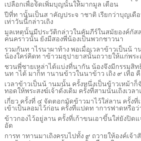
เปลือกเพื่อจัดเพิ่มบุญนั้นให้มากมูล เดือน
ปีที่ท านั้นเป็นส าคัญประจ าชาติ เรียกว่าบุญเดื
เท่าวันนี้กล่าวเถิง
มูลเหตุนั้นมีประวัติกล่าวในคัมภีร์ในสมัยองค์ก
คนคราวนั้น ยังมีสองพี่น้องเป็นพวกชาวนา
รวมกันท าไรนาผาท้าง พอเมื่อเวลาข้าวเป็นน้ 
น้องใคร่คิดท าข้าวมธุปายาสนั้นถวายให้แก่พระ
ชวนพี่ชายเหล่าได้แบ่งที่นากัน น้องจึงมีกรรมสิท
นท าได้ มาก็ท านานข้าวในนาข้าว เถิง ๙ เทื่อ ค
เวลาข้าวเป็นน้ านมนั้น ครั้งหนึ่งเป็นข้าวเหม้าก
ทอดให้พระสงฆ์เจ้าดั่งเดิม ครั้งที่สามนั้นเถิงเวลา
เกี่ยว ครั้งที่ ๔ จัดตอกมัดข้าวมาไว้ใส่ลาน ครั้งที
เข้าเป็นลอมไว้ก่อน ครั้งที่แปดท าการฟาดหรือว
ข้าวกองไว้อยู่ลาน ครั้งที่เก้าขนเอาขึ้นใส่ยังปิ
อัด
การท าทานมาเถิงครบไปทั้ง ๙ ถวายให้องค์เจ้า