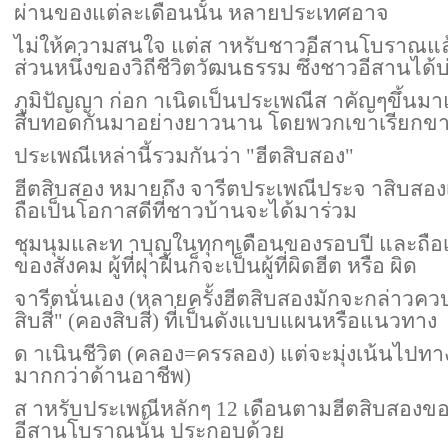
ผ่านของแต่ละเดือนนั้น หลายประเทศอาจ
ไม่ให้ความสนใจ แต่ส าหรับชาวอีสานโบราณแล้ว
ส่วนหนึ่งของวิถีชีวิตวัฒนธรรม ซึ่งชาวอีสานได้
ภูมิปัญญา ก่อก าเนิดเป็นประเพณีส าคัญๆขึ้นมา
สืบทอดกันมาอย่างยาวนาน โดยพวกเขาเรียกข
ประเพณีเหล่านี้รวมกันว่า "ฮีตสิบสอง"
ฮีตสิบสอง หมายถึง จารีตประเพณีประจ าสิบสองเด
ถือเป็นโอกาสดีที่ชาวบ้านจะได้มาร่วม
ชุมนุมและท าบุญในทุกๆเดือนของรอบปี และถือ
ของสังคม ผู้ที่ฝุาฝืนก็จะเป็นผู้ที่ผิดฮีต หรือ ผิด
จารีตนั่นเอง (หลายครั้งฮีตสิบสองมักจะกล่าวควบ
สิบสี่" (คองสิบสี่) ที่เป็นดังแบบแผนหรือแนวทาง
ด าเนินชีวิต (คลอง=ครรลอง) แต่จะมุ่งเน้นไปท
มากกว่าด้านอาชีพ)
ส าหรับประเพณีหลักๆ
12
เดือนตามฮีตสิบสองข
อีสานโบราณนั้น ประกอบด้วย