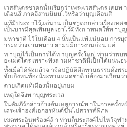
เวสสันดรชาดกนั้นเรียกว่าเพระเวสสันดร เคยท 
เดือนสี่ ภาคอีสานนิยมไว้หรือว่าบุญเดือนสี่
แท้มีประจ าไว้แต่นาน เป็นชาดกกล่าวเรื่องเทศ
เป็นบารมีสุดเพิ่มมูล เอาไว้มีทั้งก าหนดให้ท าบุญ
มหาชาติ ไว้ในเดือน
4
นั้นเป็นแท้แน่นอน การบุ
าระหว่างยามหนาว ยามบ่มีการงานก่อน แต่
ท าบุญไว้เป็นการได้ท าบุญครั้งใหญ่ ท่านว่าพบพ
ยะเมตไตร เพราะฟังล ามหาชาตินี้เป็นได้แน่นอ
ทั้งเมื่อได้ฟังแล้วจ าจือปฏิบัติศีลทานธรรมดั่งพระ
จักเถิงหนท้องนิระทานหมดชาติ บ่ต้องมาเวียนว่
ตายเกิดแท้เมืองนั้นอยู่เกษม
เหตุใดจึงท าบุญพระเวส
ในคัมภีร์กล่าวอ้างต้นเหตุการณ์ท าในกาลครั้งหนึ
เถระเจ้าองค์เอกอรหันต์ขึ้นไปสวรรค์พิภพ
เขตพระอินทร์องค์ล้ า ท่านก็ประสงค์ไปไหว้จุฬา
พระธาตุ ได้พบองค์เอกเจ้าศรีอาริยะทวยเทพ อยู่