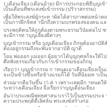
1.
เดือนเจียง (เดือนอ้าย) มีการประกอบพิธีบุญเข้า
เป็นเดือนที่พระสงฆ์เข้ากรรม (ปริวาสกรรม)
เพื่อให้พระสงฆ์ผู้กระท าผิดได้สารภาพต่อหน้าค
เป็นการฝึกจิตส านึกถึงความบกพร่องของตน และ
ประพฤติตนให้ถูกต้องตามพระธรรมวินัยต่อไป ช
จะมีการท าบุญเลี้ยงผีต่างๆ
บุญเข้ากรรม หรือ บุญเดือนเจียง ภิกษุต้องอาบัติ
ต้องอยู่กรรมถึงจะพ้นจากอาบัติ ญาติ
โยม พ่อออก แม่ออก ผู้อยากได้บุญกุศลก็จะให้ไ
ศีลฟังธรรมเกี่ยวกับการเข้ากรรมของภิกษุ
เรียกว่า บุญเข้ากรรม ก าหนดเอาเดือนเจียงเป็น
จะเป็นข้างขึ้นหรือข้างแรมก็ได้ วันที่นิยมท าเป็น
ส่วนมากคือวันขึ้น
15
ค่ า เพราะเหตุมีก าหนดให
ระหว่างเดือนเจียง จึงเรียกว่าบุญเดือนเจียง
อันว่าประเพณีพุทธศาสนาเราไว้เป็นธรรมประจ า
ความประพฤติดีเลิศล้น พระสงฆ์สร้างก่อ