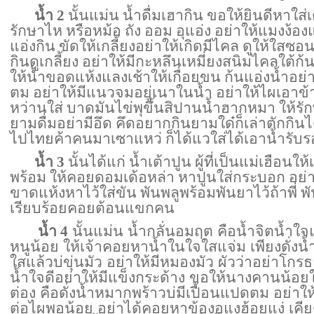
น้ำ
2
นั้นแม่น น้ำดื่มเฮากิน ขอให้ยินดีหาใส่เ
รักษาไห หรือหม้อ ถัง ออม อุแอ่ง อย่าให้แมงง้องแ
แอ่งกิน ขัดให้เกลี้ยงอย่าให้เกิดมีไคล ดูให้ใสซ
กินดูเกลี้ยง อย่าให้มีกะหลึนเหมี่ยงสนิมไคลใต้ก้น
ให้น้ำขอดแห้งแลงเช้าให้เกื่อยขน ก้นแอ่งน้ำอย่า
ตม อย่าให้มีแนวจมอยู่เนาในน้ำ อย่าให้ไผเอาข
หว่านใส่ บาดมันไข่พุขึ้นสิปานน้ำฮากหมา ให้รั
ยามดื่มอย่ามีอึด คึดอยากกินยามใด๋ก็เล่าตักกินไ
ไปไทยค้าคนมาเซาแหว่ ก็ได้แวใส่ได้เอาน้ำรับร
น้ำ
3
นั้นได้แก่ น้ำเต้าปูน ผู้ที่เป็นแม่เฮือนใ
พร้อม ให้คอยดอมเด้อหล่า หาปูนใส่กระบอก อย่
ขาดแห้งหาไว้ใส่ขัน พันพลูพร้อมพันยาไว้ถ้าพี่ พั
เรียบร้อยคอยต้อนแขกคน
น้ำ
4
นั้นแม่น น้ำกลั่นอมฤต คือน้ำจิตน้ำใ
หนูน้อย ให้เจ้าคอยหาน้ำในใจใสแจ่ม เพียงดั่งน้
ใสแล้วบ่ขุ่นมัว อย่าให้มีหมองมัว ผัวว่าอย่าโกร
น้ำใจดีอย่าให้มีแข็งกระด้าง ขอให้นางคานน้อยใจ
ต่อง คือดั่งน้ำหมากพร้าวบ่มีเปื้อนแปดตม อย่าใ
ต่อไผพอน้อย อย่าได้คอยหาข้องอแงฮ้อยแง่ เคีย