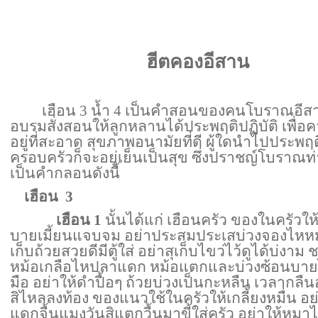
ฮีตคองอีสาน
เฮือน
3
น้ำ
4
เป็นคำสอนของคนโบราณอีสา
อบรมสั่งสอนให้ลูกหลานได้ประพฤติปฏิบัติ เพื่อ
อยู่ที่สะอาด สุขภาพอนามัยที่ดี ผู้ใดนำไปประพฤติ
ครอบครัวก็จะอยู่เย็นเป็นสุข ซึ่งปราชญ์โบราณ
เป็นคำกลอนดังนี้
เฮือน 3
เฮือน
1
นั้นได้แก่ เฮือนครัว ของในครัวให้
บายเมี้ยนแจบจม อย่าประสมประเสบ่วงจองไหหม้
เก็บถ้วยสวยดีมีตู้ใส่ อย่าสุเก็บไขว่ไว้ดูได้บ่งาม
หม้อเกลือไหปลาแดก หม้อแตกและบ่วงซ้อนบายไ
มือ อย่าให้ดำปื้อๆ ถ้วยบ่วงเป็นกะหลืน เวลากล
สิไหลลงท้อง ของแนวใช้ในครัวให้เกลี้ยงหมื่น อย
แดกจื้นแมงวันสิแตกวื้นมาขี้ใส่ครัว อย่าให้หมาไก่