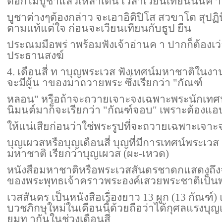
ดอกไม้บูชาแล้วเหล่าเดิน เวลาเวียนเทียนนั้นค า
บูชาต่างๆต้องกล่าว จะเอาอิติปิโส สวขาโต สุปฏิ
ตามแท้แต่ใจ ก่อนจะเวียนเทียนกับธูป ยืน
ประณมมือพร่ าพร้อมฟังเจ้าอ่านค า ปากก็ต้องเว่
ประธานสงฆ์
4.
เดือนสี่ ท าบุญพระเวส ฟังเทศน์มหาชาติในงาน
จะมีผู้น าของมาถวายพระ ซึ่งเรียกว่า "กัณฑ์
หลอน" หรือถ้าจะถวายเจาะจงเฉพาะพระนักเทศน
นิมนต์มาก็จะเรียกว่า "กัณฑ์จอบ" เพราะต้องแอบ
ให้แน่เสียก่อนว่าใช่พระรูปที่จะถวายเฉพาะเจาะ
บุญเผวสหรือบุญเดือนสี่ บุญที่มีการเทศน์พระเวส 
มหาชาติ เรียกว่าบุญเผวส (ผะ-เหวด)
หนังสือมหาชาติหรือพระเวสสันดรชาดกแสดงถึงจ
ของพระพุทธเจ้าคราวพระองค์เสวยพระชาติเป็น
เวสสันดร เป็นหนังสือเรื่องยาว
13
ผูก (
13
กัณฑ์)
บวชภิกษุใหม่ในเดือนนี้ด้วยถือว่าได้กุศลแรงบุญ
ยมท ากันในช่วงเดือนสี่