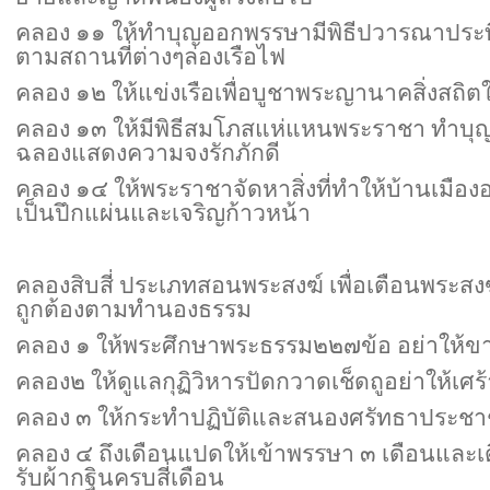
คลอง ๑๑ ให้ทำบุญออกพรรษามีพิธีปวารณาประ
ตามสถานที่ต่างๆล่องเรือไฟ
คลอง ๑๒ ให้แข่งเรือเพื่อบูชาพระญานาคสิ่งสถิ
คลอง ๑๓ ให้มีพิธีสมโภสแห่แหนพระราชา ทำบุ
ฉลองแสดงความจงรักภักดี
คลอง ๑๔ ให้พระราชาจัดหาสิ่งที่ทำให้บ้านเมืองอยู
เป็นปึกแผ่นและเจริญก้าวหน้า
คลองสิบสี่ ประเภทสอนพระสงฆ์ เพื่อเตือนพระสงฆ์
ถูกต้องตามทำนองธรรม
คลอง ๑ ให้พระศึกษาพระธรรม๒๒๗ข้อ อย่าให้ข
คลอง๒ ให้ดูแลกุฏิวิหารปัดกวาดเช็ดถูอย่าให้เศ
คลอง ๓ ให้กระทำปฏิบัติและสนองศรัทธาประช
คลอง ๔ ถึงเดือนแปดให้เข้าพรรษา ๓ เดือนและเ
รับผ้ากฐินครบสี่เดือน