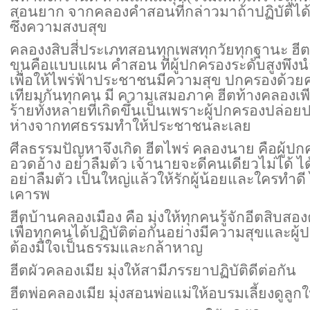
สอนยาก จากคลองคำสอนที่กล่าวมาถ้าปฏิบัติไ
ซึ่งความสงบสุข
คลองงสิบสี่ประเภทสอนทุกเพสทุกวัยทุกฐานะ ฮี
ขุนคือแบบแผน คำสอน ที่ผู้ปกครองระดับสูงพึงน
เพื่อให้ไพร่ฟ้าประชาชนมีความสุข ปกครองด้วย
เทียมกันทุกคน มี ความเสมอภาค ฮีตท้างคลองเพี
ร้ายทั้งหลายที่เกิดขึ้นเป็นเพราะผู้ปกครองปล่อ
ห่างจากทศธรรมทำให้ประชาชนละเลย
ศีลธรรมปัญหาจึงเกิด ฮีตไพร่ คลองนาย คือผู้ปก
อวดอ้าง อย่าลืมตัว เจ้านายจะดีคนเดียวไม่ได้ ได
อย่าลืมตัว เป็นใหญ่แล้วให้รักผู้น้อยและใครทำดี ไ
เคารพ
ฮีตบ้านคลองเมือง คือ มุ่งให้ทุกคนรู้จักอีตสิบสอง
เพื่อทุกคนได้ปฏิบัติต่อกันอย่างมีความสุขและผู
ต้องมีใจเป็นธรรมและกล้าหาญ
ฮีตผัวคลองเมีย มุ่งให้สามีภรรยาปฏิบัติดีต่อกัน
ฮีตพ่อคลองเมีย มุ่งสอนพ่อแม่ให้อบรมเลี้ยงดูลูก