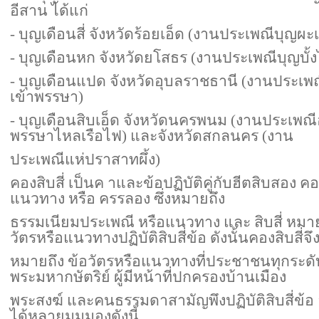
อีสาน ได้แก่
-
บุญเดือนสี่ จังหวัดร้อยเอ็ด (งานประเพณีบุญผะ
-
บุญเดือนหก จังหวัดยโสธร (งานประเพณีบุญบั้ง
-
บุญเดือนแปด จังหวัดอุบลราชธานี (งานประเพณ
เข้าพรรษา)
-
บุญเดือนสิบเอ็ด จังหวัดนครพนม (งานประเพณ
พรรษาไหลเรือไฟ) และจังหวัดสกลนคร (งาน
ประเพณีแห่ปราสาทผึ้ง)
คองสิบสี่ เป็นค าและข้อปฏิบัติคู่กับฮีตสิบสอง ค
แนวทาง หรือ ครรลอง ซึ่งหมายถึง
ธรรมเนียมประเพณี หรือแนวทาง และ สิบสี่ หมาย
วัตรหรือแนวทางปฏิบัติสิบสี่ข้อ ดังนั้นคองสิบสี่จึ
หมายถึง ข้อวัตรหรือแนวทางที่ประชาชนทุกระดับ
พระมหากษัตริย์ ผู้มีหน้าที่ปกครองบ้านเมือง
พระสงฆ์ และคนธรรมดาสามัญพึงปฏิบัติสิบสี่ข้อ
ได้หลายมุมมองดังนี้