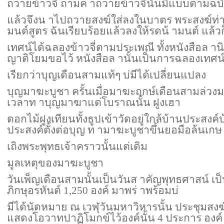
ถวายข้าวจี ถามค าถวายข้าวจี่นั้นมีแบบตามฉบ
แล้วจึงน าไปถวายสงฆ์ใส่ลงในบาตร พระสงฆ์ท่า
มนต์สูตร ฉันเรียบร้อยแล้วลงให้รดน้ ามนต์ แล้วก
เทศน์ได้ฉลองข้าวจี่ตามประเพณี ทั้งหนังสือล านิ
ญาติโยมขอไว้ หนังสือล านั้นเป็นการฉลองเทศน
เรียกว่าบุญเดือนสามแท้ๆ บ่มีได้เปลี่ยนแปลง
บุญมาฆะบูชา ครั้นเมื่อมาฆะฤกษ์เดือนสามล่วงมา
เวลาท าบุญมาฆาแต่โบราณนั้น ฝูงเฮา
ดอกไม้ฝูงเทียนทั้งธูปเข้าวัดอยู่ใกล้บ้านประสงค์
ประสงค์ตั้งต่อบุญ ท ามาฆะบูชาขึ้นยอมือล้นเกษ
เถิงพระพุทธเจ้าคราวนั้นแต่เดิม
มูลเหตุของมาฆะบูชา
วันเพ็ญเดือนสามนั้นเป็นวันส าคัญพุทธศาสน์ เป็
ภิกษุอรหันต์
1,250
องค์ มาพร่ าพร้อมบ่
มีได้นัดหมาย ณ เวฬุวันมหาวิหารนั้น ประชุมสงฆ์
แสดงโอวาทปาฏิโมกข์ไว้องค์นั้น
4
ประการ องค์