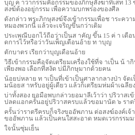
บุญ ค าว่ากรรมคือกรรมของภิกษุสังฆาทิเสท
13
ข
สงฆ์ต้องอยู่กรรม เพื่อความบกพร่องของศีล
ดังกล่าว พระภิกษุสงฆ์จึงเข้ากรรมเพื่อช าระควา
หมองพวกนี้ แล้วจะเจริญขึ้นกว่าเดิม
ประเพณีบอกไว้ถือว่าเป็นส าคัญ ขึ้น
15
ค่ า เดื
ดการไว้หรือว่าวันเพ็ญเดือนอ้าย ท าบุญ
ตักบาตร เรียกว่าบุญเดือนอ้าย
วิธีเข้ากรรมคือจัดเตรียมเครื่องใช้ที่จ าเป็น น้ ากิ
เพียงพอ เลือกที่สงัด บ่มีภิกษุมากด้วยคน
น้อยบ่หลาย ท าเป็นที่เข้าเป็นศาลากลางป่า จัดเ
มน้อยส าหรับอยู่ผู้เดียว แล้วก็เตรียมห่มผ้าเฉลีย
บ่าทั้งสอง ยอมือพบกล่าวยอมาลีเว้าว่า ปริวาสเ
ปลดแอกครั้นอยู่ปริวาสครบแล้วขอมานัต ๖ ราตร
ครั้นว่าราตรีครบก็จริงขออัพภาน ต่อสงฆ์องค์เจ้า 
ขออัพภาน แล้วเป็นคนใสสะอาด หมดเวรกรรมมา
ใจนั้นซุ่มเย็น