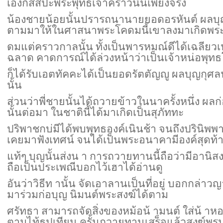
เองกัสสปะพระพุทธเจ้าคราวนั้นเพียงจริง
น้องชายน้อยนั้นปรารถนานายยอดอรหันต์ ผลบุ
ตามมาให้ในศาสนาพระโคดมนี้เขาลงมาเกิดพร
ดมแต่คราวกาลนั้น ทั้งเป็นพารหมณ์ดีได้เฉลียวเ
ฉลาด คาดการณ์ได้ล่วงหน้าว่าเป็นเจ้าหน่อพุทธ
ก็ได้รับเอตทัคคะได้เป็นยอดรัตตัญญู ผลบุญกุศ
นั้น
ส่วนว่าพี่ชายนั้นได้ถวายข้าวในนาครั้งหนึ่ง ผลก
นั้นต่อมา ในชาตินี้ได้มาเกิดเป็นสุภัททะ
ปริพาชกบ่มีได้พบพุทธองค์เนินช้า จนถึงปรินิพพ
เคยมาฟังเทศน์ จนได้เป็นพระอนาคามีองค์สุดท้
แท้ๆ บุญนั้นส่งน า การถวายทานนี้ถือว่ามีอานิสง
ถือเป็นประเพณีบอกไว้เฮาได้อ่านดู
อันว่าวิธีท านั้น จัดเอาลานเป็นที่อยู่ บอกกล่าวญา
มาร่วมก่อบุญ นิมนต์พระสงฆ์ได้ตาม
ศรัทธา สามารถจัดสิ่งของหม้อน้ ามนต์ ใส่น้ าหอม
ตามไท้ธูปเทียน ครั้นถวายทานเสร็จแล้วสงฆ์พร