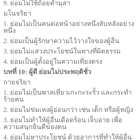
9. ย่อมไม่ใช้ถ้อยคำมุสา
มโนจริยา
1. ย่อมไม่เป็นคนต่อหน้าอย่างหนึ่งลับหลังอย่าง
หนึ่ง
2. ย่อมเป็นผู้รักษาความไว้วางใจของผู้อื่น
3. ย่อมไม่แสวงประโยชน์ในทางที่ผิดธรรม
4. ย่อมเป็นผู้ตั้งอยู่ในความเที่ยงตรง
บทที่ 10: ผู้ดี ย่อมไม่ประพฤติชั่ว
กายจริยา
1. ย่อมไม่เป็นพาลเที่ยวเกะกะระรั้ว และกระทำ
ร้ายคน
2. ย่อมไม่ข่มเหงผู้อ่อนกว่า เช่น เด็ก หรือผู้หญิง
3. ย่อมไม่ทำให้ผู้อื่นเดือดร้อน เจ็บอาย เพื่อ
ความสนุกยินดีของตน
4. ย่อมไม่หาประโยชน์ ด้วยอาการที่ทำให้ผู้อื่น