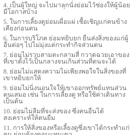
4. เป็นผู้ใหญ่ จะไปมาลุกนั่งย่อมไว้ช่องให้ผู้น้อย
มีโอกาสบ้าง
5. ในการเลี้ยงดูย่อมเผื่อแผ่ เชื้อเชิญแก่คนข้าง
เคียงก่อนตน
6. ในการบริโภค ย่อมหยิบยก ยื่นส่งสิ่งของแก่ผู้
อื่นต่อๆ ไปไม่มุ่งแต่กระทำกิจส่วนตน
7. ย่อมไม่รวบสามตะกลามสี่ กวาดฉวยเอาของ
ที่เขาตั้งไว้เป็นกลางจนเกินส่วนที่ตนจะได้
8. ย่อมไม่แสดงความไม่เพียงพอใจในสิ่งของที่
เขาหยิบยกให้
9. ย่อมไม่นิ่งนอนใจให้เขาออกทรัพย์แทนส่วน
ตนเสมอ เช่น ในการเลี้ยงดู หรือใช้ค่าเดินทาง
เป็นต้น
10. ย่อมไม่ลืมที่จะส่งของ ซึ่งคนอื่นได้
สงเคราะห์ให้ตนยืม
11. การให้สิ่งของหรือเลี้ยงดูซึ่งเขาได้กระทำแก่
ตน ย่อมต้องตอบแทนเขา