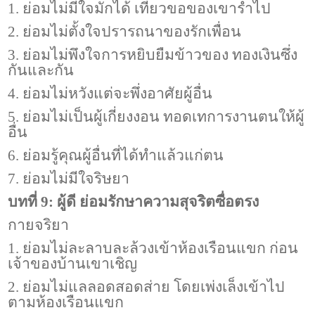
1. ย่อมไม่มีใจมักได้ เที่ยวขอของเขาร่ำไป
2. ย่อมไม่ตั้งใจปรารถนาของรักเพื่อน
3. ย่อมไม่พึงใจการหยิบยืมข้าวของ ทองเงินซึ่ง
กันและกัน
4. ย่อมไม่หวังแต่จะพึ่งอาศัยผู้อื่น
5. ย่อมไม่เป็นผู้เกี่ยงงอน ทอดเทการงานตนให้ผู้
อื่น
6. ย่อมรู้คุณผู้อื่นที่ได้ทำแล้วแก่ตน
7. ย่อมไม่มีใจริษยา
บทที่ 9: ผู้ดี ย่อมรักษาความสุจริตซื่อตรง
กายจริยา
1. ย่อมไม่ละลาบละล้วงเข้าห้องเรือนแขก ก่อน
เจ้าของบ้านเขาเชิญ
2. ย่อมไม่แลลอดสอดส่าย โดยเพ่งเล็งเข้าไป
ตามห้องเรือนแขก