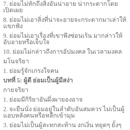
7. ย่อมไม่ทักถึงสิ่งอันน่าอาย น่ากระดากโดย
เปิดเผย
8. ย่อมไม่เอาสิ่งที่น่าจะอายจะกระดากมาเล่าให้
แขกฟัง
9. ย่อมไม่เอาเรื่องที่เขาพึงซ่อนเร้น มากล่าวให้
อับอายหรือเจ็บใจ
10. ย่อมไม่กล่าวถึงการอัปมงคล ในเวลามงคล
มโนจริยา
1. ย่อมรู้จักเกรงใจคน
บทที่ 5: ผู้ดี ย่อมเป็นผู้มีสง่า
กายจริยา
1. ย่อมมีกิริยาอันผึ่งผายองอาจ
2. จะยืนนั่ง ย่อมอยู่ในลำดับอันสมควร ไม่เป็นผู้
แอบหลังคนหรือหลีกเข้ามุม
3. ย่อมไม่เป็นผู้สะทกสะท้าน งกเงิ่น หยุดๆ ยั้งๆ