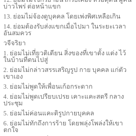
บ่าวไพร่ ต่อหน้าแขก
13. ย่อมไม่จ้องดูบุคคล โดยเพ่งพิศเหลือเกิน
14. ย่อมต้องรับส่งแขกเมื่อไปมา ในระยะเวลา
อันสมควร
วจีจริยา
1. ย่อมไม่เที่ยวติเตียน สิ่งของที่เขาตั้ง แต่ง ไว้
ในบ้านที่ตนไปสู่
2. ย่อมไม่กล่าวสรรเสริญรูป กาย บุคคล แก่ตัว
เขาเอง
3. ย่อมไม่พูดให้เพื่อนเก้อกระดาก
4. ย่อมไม่พูดเปรียบเปรย เคาะแคะสตรี กลาง
ประชุม
5. ย่อมไม่ค่อนแคะติรูปกายบุคคล
6. ย่อมไม่ทักถึงการร้าย โดยพลุ่งโพล่งให้เขา
ตกใจ